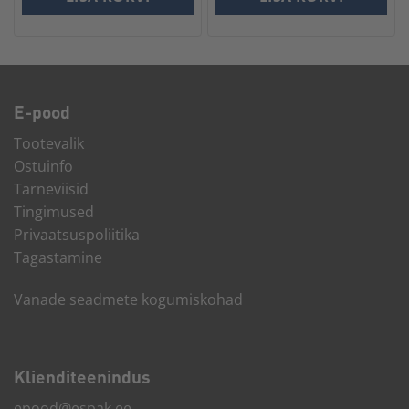
E-pood
Tootevalik
Ostuinfo
Tarneviisid
Tingimused
Privaatsuspoliitika
Tagastamine
Vanade seadmete kogumiskohad
Kliendi­teenindus
epood@espak.ee