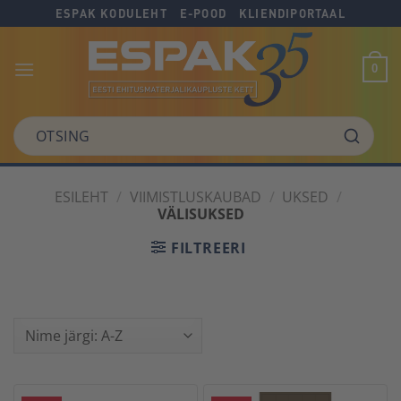
Skip
Skip
Skip
ESPAK KODULEHT
E-POOD
KLIENDIPORTAAL
to
to
to
Content
navigation
content
0
OTSING
ESILEHT
/
VIIMISTLUSKAUBAD
/
UKSED
/
VÄLISUKSED
FILTREERI