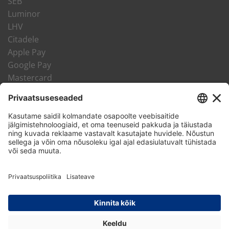
SEB
Luminor
LHV
Citadele
Apple Pay
Google Pay
Mastercard
VISA
LHV Järelmaks