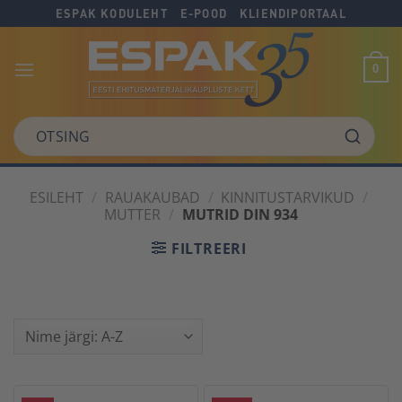
Skip
Skip
Skip
ESPAK KODULEHT
E-POOD
KLIENDIPORTAAL
to
to
to
Content
navigation
content
0
OTSING
ESILEHT
/
RAUAKAUBAD
/
KINNITUSTARVIKUD
/
MUTTER
/
MUTRID DIN 934
FILTREERI