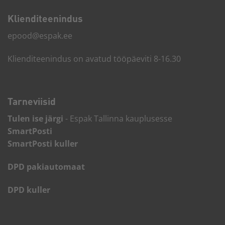
Kliendi­teenindus
epood@espak.ee
Klienditeenindus on avatud tööpäeviti 8-16.30
Tarneviisid
Tulen ise järgi
- Espak Tallinna kauplusesse
SmartPosti
SmartPosti kuller
DPD pakiautomaat
DPD kuller