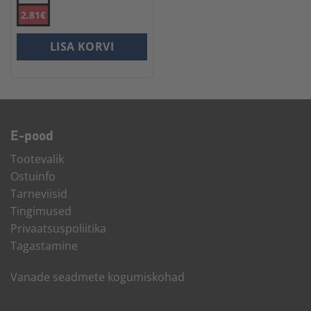
2.81€
LISA KORVI
E-pood
Tootevalik
Ostuinfo
Tarneviisid
Tingimused
Privaatsuspoliitika
Tagastamine
Vanade seadmete kogumiskohad