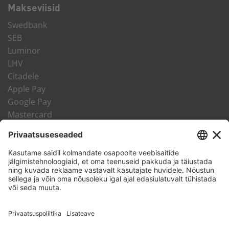
Makseviisid
Swedbank
SEB
Luminor
LHV
Citadele
Apple Pay
Google Pay
Mastercard
VISA
LHV Järelmaks