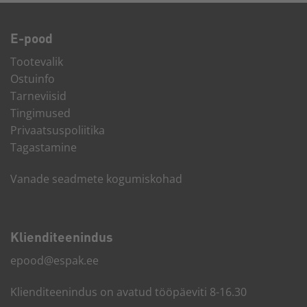
E-pood
Tootevalik
Ostuinfo
Tarneviisid
Tingimused
Privaatsuspoliitika
Tagastamine
Vanade seadmete kogumiskohad
Kliendi­teenindus
epood@espak.ee
Klienditeenindus on avatud tööpäeviti 8-16.30