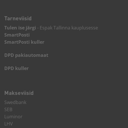
Tarneviisid
Tulen ise järgi
- Espak Tallinna kauplusesse
SmartPosti
SmartPosti kuller
DPD pakiautomaat
DPD kuller
Makseviisid
Swedbank
SEB
Luminor
LHV