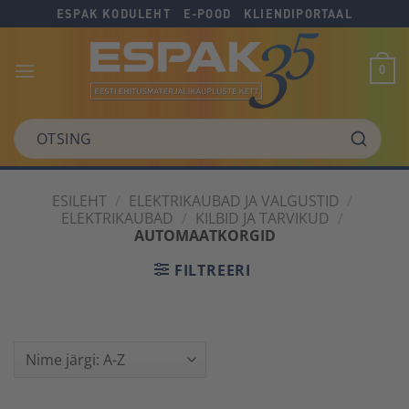
Skip
Skip
Skip
ESPAK KODULEHT
E-POOD
KLIENDIPORTAAL
to
to
to
Content
navigation
content
0
OTSING
ESILEHT
/
ELEKTRIKAUBAD JA VALGUSTID
/
ELEKTRIKAUBAD
/
KILBID JA TARVIKUD
/
AUTOMAATKORGID
FILTREERI