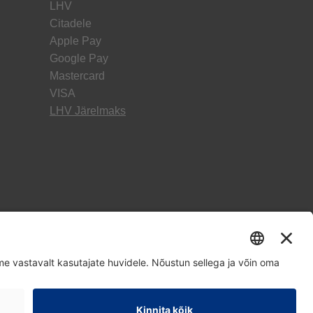
LHV
Citadele
Apple Pay
Google Pay
Mastercard
VISA
LHV Järelmaks