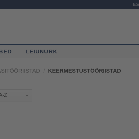
E
USED
LEIUNURK
ÄSITÖÖRIISTAD
/
KEERMESTUSTÖÖRIISTAD