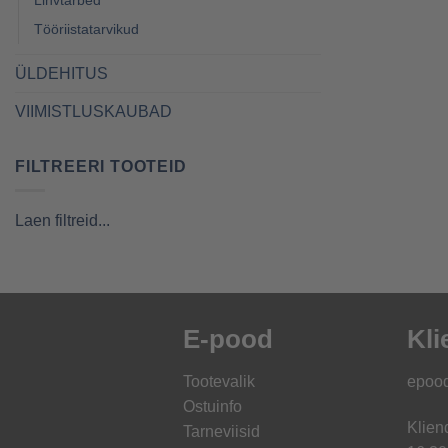
Tööriistatarvikud
ÜLDEHITUS
VIIMISTLUSKAUBAD
FILTREERI TOOTEID
Laen filtreid...
E-pood
Kli
Tootevalik
epoo
Ostuinfo
Klien
Tarneviisid