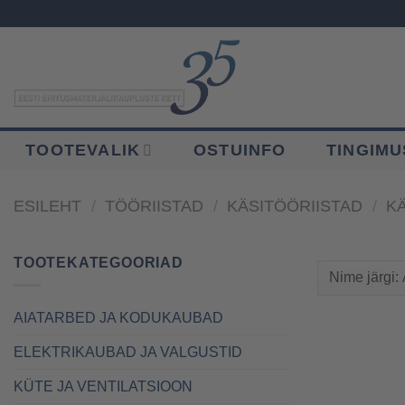
Skip
to
content
TOOTEVALIK
OSTUINFO
TINGIM
ESILEHT
/
TÖÖRIISTAD
/
KÄSITÖÖRIISTAD
/
K
TOOTEKATEGOORIAD
AIATARBED JA KODUKAUBAD
ELEKTRIKAUBAD JA VALGUSTID
KÜTE JA VENTILATSIOON