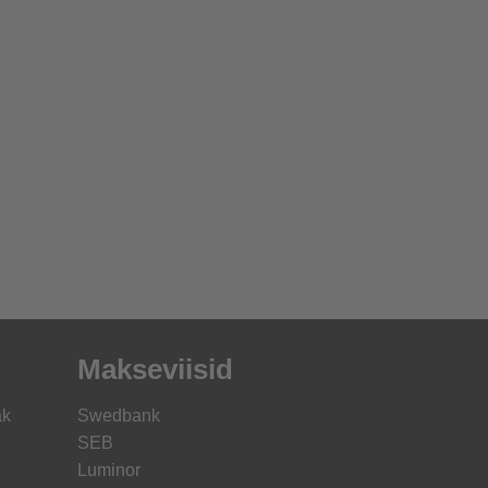
Makseviisid
ak
Swedbank
SEB
Luminor