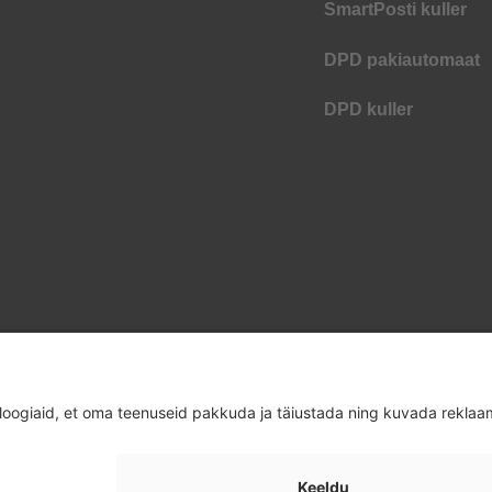
SmartPosti kuller
DPD pakiautomaat
DPD kuller