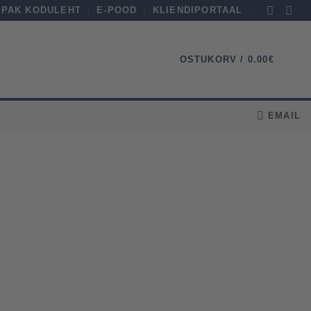
SPAK KODULEHT
E-POOD
KLIENDIPORTAAL
0
OSTUKORV /
0.00
€
EMAIL