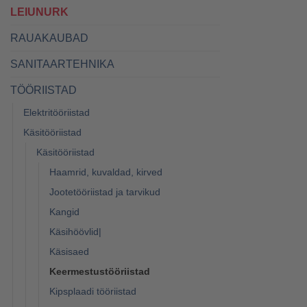
LEIUNURK
RAUAKAUBAD
SANITAARTEHNIKA
TÖÖRIISTAD
Elektritööriistad
Käsitööriistad
Käsitööriistad
Haamrid, kuvaldad, kirved
Jootetööriistad ja tarvikud
Kangid
Käsihöövlid|
Käsisaed
Keermestustööriistad
Kipsplaadi tööriistad