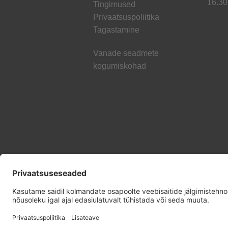
16.30
Tingimused
Privaatsuspoliitika
Tagastamine
Vanade seadmete
kogumiskohad