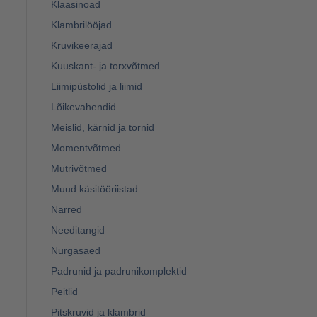
Klaasinoad
Klambrilööjad
Kruvikeerajad
Kuuskant- ja torxvõtmed
Liimipüstolid ja liimid
Lõikevahendid
Meislid, kärnid ja tornid
Momentvõtmed
Mutrivõtmed
Muud käsitööriistad
Narred
Needitangid
Nurgasaed
Padrunid ja padrunikomplektid
Peitlid
Pitskruvid ja klambrid