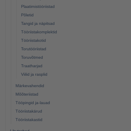
Plaatimistööriistad
Põletid
Tangid ja näpitsad
Tööriistakomplektid
Tööriistakotid
Torutööriistad
Toruvõtmed
Traatharjad
Viilid ja rasplid
Märkevahendid
Mõõteriistad
Tööpingid ja-lauad
Tööriistakärud
Tööriistakastid
Lihvtarbed