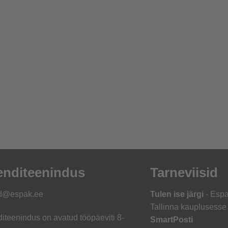
endi­teenindus
Tarneviisid
d@espak.ee
Tulen ise järgi
- Esp
Tallinna kauplusesse
diteenindus on avatud tööpäeviti 8-
SmartPosti