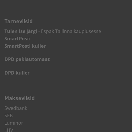
Tarneviisid
Tulen ise järgi
- Espak Tallinna kauplusesse
SmartPosti
SmartPosti kuller
DPD pakiautomaat
DPD kuller
Makseviisid
Swedbank
SEB
Luminor
LHV