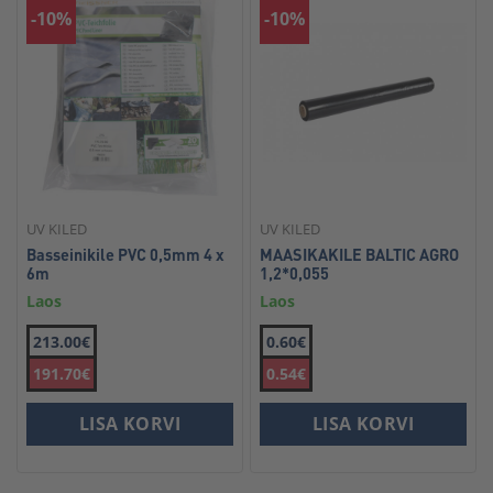
-10%
-10%
UV KILED
UV KILED
Basseinikile PVC 0,5mm 4 x
MAASIKAKILE BALTIC AGRO
6m
1,2*0,055
Laos
Laos
213.00€
0.60€
191.70€
0.54€
LISA KORVI
LISA KORVI