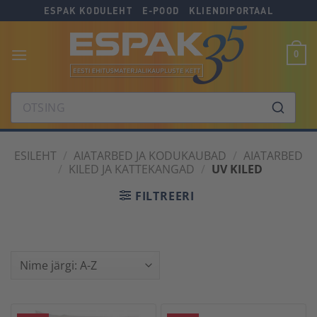
Skip
Skip
Skip
ESPAK KODULEHT
E-POOD
KLIENDIPORTAAL
to
to
to
Content
navigation
content
0
OTSING
ESILEHT
/
AIATARBED JA KODUKAUBAD
/
AIATARBED
/
KILED JA KATTEKANGAD
/
UV KILED
FILTREERI