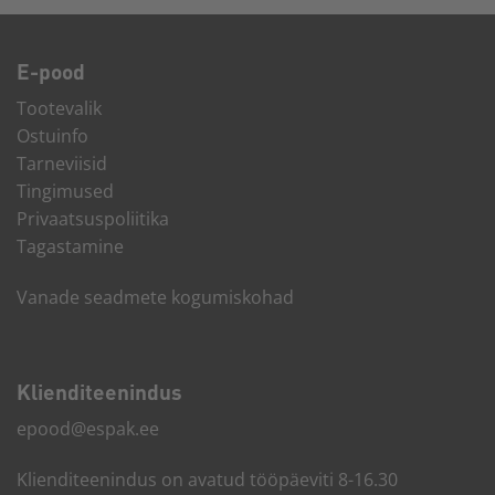
E-pood
Tootevalik
Ostuinfo
Tarneviisid
Tingimused
Privaatsuspoliitika
Tagastamine
Vanade seadmete kogumiskohad
Kliendi­teenindus
epood@espak.ee
Klienditeenindus on avatud tööpäeviti 8-16.30