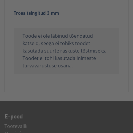
Tross tsingitud 3 mm
Toode ei ole läbinud tõendatud
katseid, seega ei tohiks toodet
kasutada suurte raskuste tõstmiseks.
Toodet ei tohi kasutada inimeste
turvavarustuse osana.
E-pood
Tootevalik