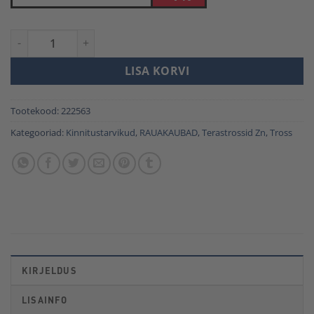
TROSS ZN 3MM JM kogus
LISA KORVI
Tootekood:
222563
Kategooriad:
Kinnitustarvikud
,
RAUAKAUBAD
,
Terastrossid Zn
,
Tross
KIRJELDUS
LISAINFO