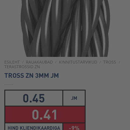
ESILEHT
/
RAUAKAUBAD
/
KINNITUSTARVIKUD
/
TROSS
/
TERASTROSSID ZN
TROSS ZN 3MM JM
0.45
JM
0.41
-9%
HIND KLIENDIKAARDIGA