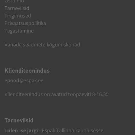
Ostuinfo
Tarneviisid
Tingimused
Privaatsuspoliitika
Tagastamine
Vanade seadmete kogumiskohad
Kliendi­teenindus
epood@espak.ee
Klienditeenindus on avatud tööpäeviti 8-16.30
Tarneviisid
Tulen ise järgi
- Espak Tallinna kauplusesse