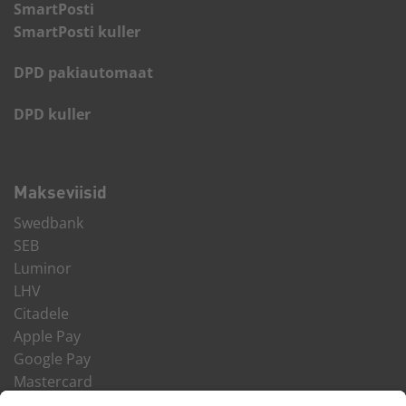
SmartPosti
SmartPosti kuller
DPD pakiautomaat
DPD kuller
Makseviisid
Swedbank
SEB
Luminor
LHV
Citadele
Apple Pay
Google Pay
Mastercard
VISA