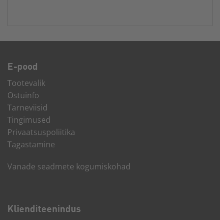
E-pood
Tootevalik
Ostuinfo
Tarneviisid
Tingimused
Privaatsuspoliitika
Tagastamine
Vanade seadmete kogumiskohad
Kliendi­teenindus