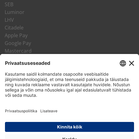
SEB
Luminor
LHV
Citadele
Apple Pay
Google Pay
Mastercard
VISA
LHV Järelmaks