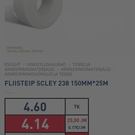
ESILEHT
/
VIIMISTLUSKAUBAD
/
TEIBID JA
ARMEERIMISMATERJALID
/
ARMEERIMISMATERJALID
/
ARMEERIMIMISVÕRGUD JA TEIBID
FLIISTEIP SCLEY 238 150MM*25M
4.60
TK
4.14
25,00 JM
0.17€/JM