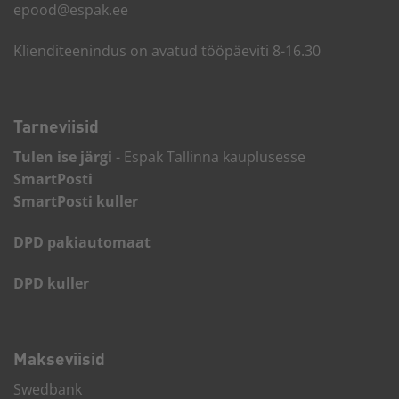
epood@espak.ee
Klienditeenindus on avatud tööpäeviti 8-16.30
Tarneviisid
Tulen ise järgi
- Espak Tallinna kauplusesse
SmartPosti
SmartPosti kuller
DPD pakiautomaat
DPD kuller
Makseviisid
Swedbank