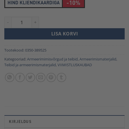
-10%
HIND KLIENDIKAARDIGA
FLIISTEIP SCLEY 238 150MM*25M kogus
LISA KORVI
Tootekood:
0350-389525
Kategooriad:
Armeerimimisvõrgud ja teibid
,
Armeerimismaterjalid
,
Teibid ja armeerimismaterjalid
,
VIIMISTLUSKAUBAD
KIRJELDUS