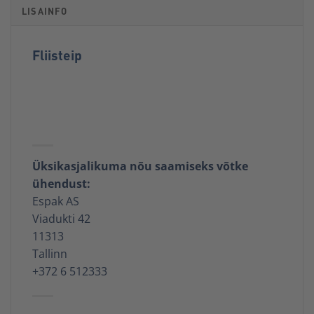
LISAINFO
Fliisteip
Üksikasjalikuma nõu saamiseks võtke
ühendust:
Espak AS
Viadukti 42
11313
Tallinn
+372 6 512333