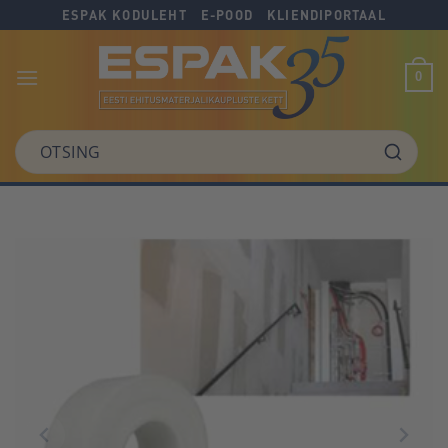
Skip
Skip
Skip
ESPAK KODULEHT
E-POOD
KLIENDIPORTAAL
to
to
to
Content
navigation
content
0
OTSING