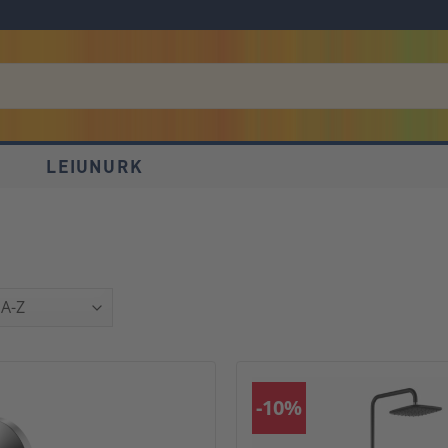
D
LEIUNURK
-10%