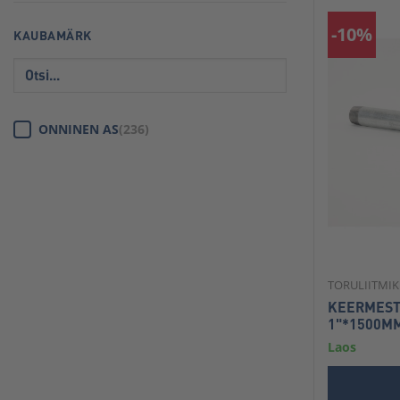
-10%
KAUBAMÄRK
ONNINEN AS
(236)
TORULIITMI
KEERMEST
1"*1500M
Laos