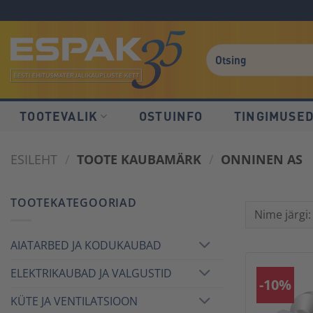
Skip
Skip
Skip
to
to
to
Content
navigation
content
TOOTEVALIK
OSTUINFO
TINGIMUSE
ESILEHT
/
TOOTE KAUBAMÄRK
/
ONNINEN AS
TOOTEKATEGOORIAD
AIATARBED JA KODUKAUBAD
ELEKTRIKAUBAD JA VALGUSTID
-10%
KÜTE JA VENTILATSIOON