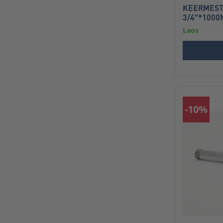
KEERMEST
3/4"*100
Laos
-10%