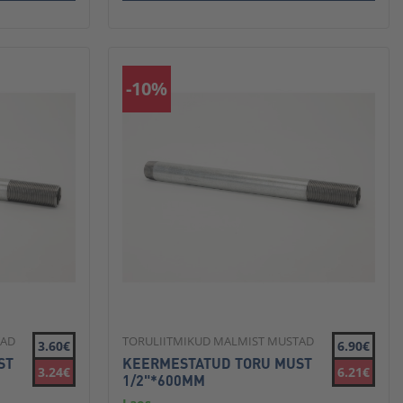
-10%
TAD
TORULIITMIKUD MALMIST MUSTAD
3.60€
6.90€
ST
KEERMESTATUD TORU MUST
3.24€
6.21€
1/2"*600MM