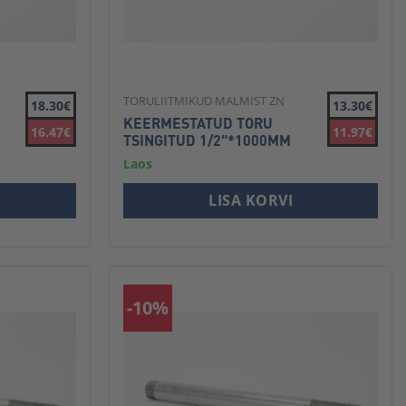
TORULIITMIKUD MALMIST ZN
18.30€
13.30€
KEERMESTATUD TORU
16.47€
11.97€
TSINGITUD 1/2"*1000MM
Laos
LISA KORVI
-10%