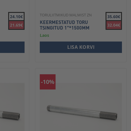
TORULIITMIKUD MALMIST ZN
24.10€
35.60€
KEERMESTATUD TORU
21.69€
32.04€
TSINGITUD 1"*1500MM
Laos
LISA KORVI
-10%