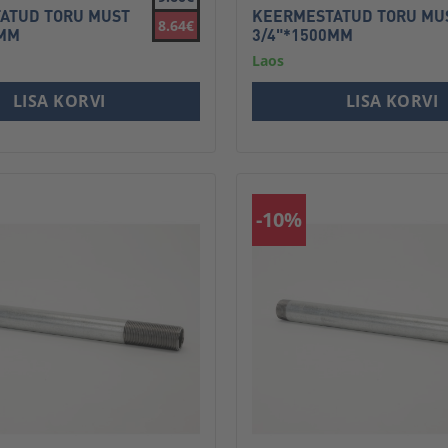
ATUD TORU MUST
KEERMESTATUD TORU MU
8.64€
0MM
3/4"*1500MM
Laos
LISA KORVI
LISA KORVI
-10%