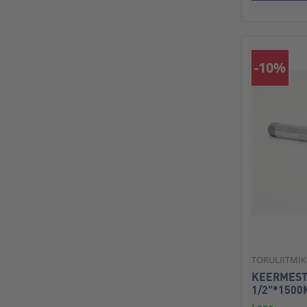
-10%
TORULIITMI
KEERMEST
1/2"*150