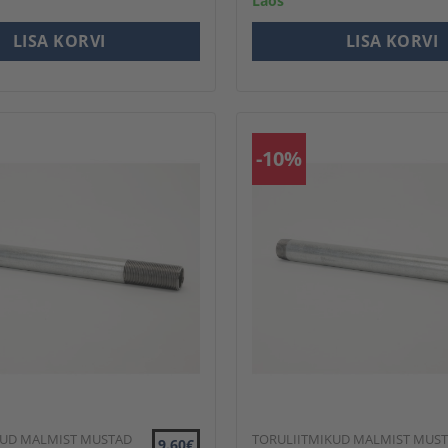
Laos
LISA KORVI
LISA KORVI
-10%
KUD MALMIST MUSTAD
TORULIITMIKUD MALMIST MUS
9.60€