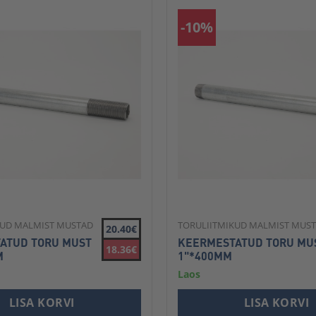
-10%
KUD MALMIST MUSTAD
TORULIITMIKUD MALMIST MUS
20.40€
ATUD TORU MUST
KEERMESTATUD TORU MU
18.36€
M
1"*400MM
Laos
LISA KORVI
LISA KORVI