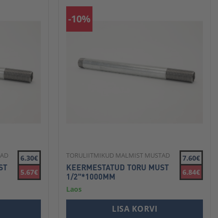
-10%
TAD
TORULIITMIKUD MALMIST MUSTAD
6.30€
7.60€
ST
KEERMESTATUD TORU MUST
5.67€
6.84€
1/2"*1000MM
Laos
LISA KORVI