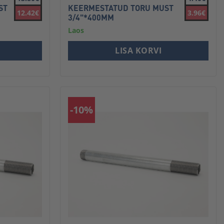
ST
KEERMESTATUD TORU MUST
12.42€
3.96€
3/4"*400MM
Laos
LISA KORVI
-10%