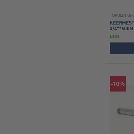
TORULIITMI
KEERMEST
3/4"*600
Laos
-10%