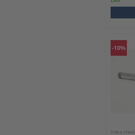
Laos
-10%
TORULIITMI