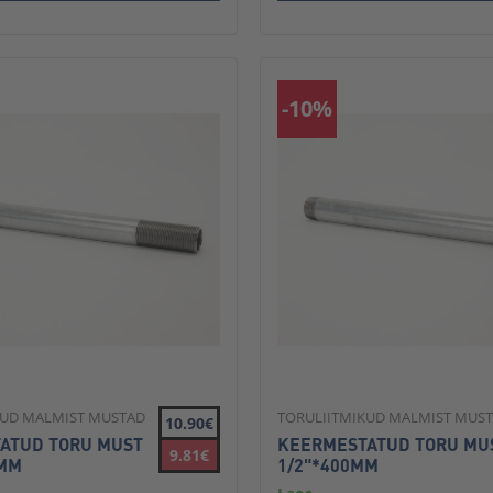
-10%
KUD MALMIST MUSTAD
TORULIITMIKUD MALMIST MUS
10.90€
ATUD TORU MUST
KEERMESTATUD TORU MU
9.81€
0MM
1/2"*400MM