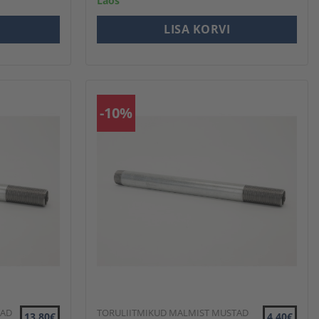
Laos
LISA KORVI
-10%
TAD
TORULIITMIKUD MALMIST MUSTAD
13.80€
4.40€