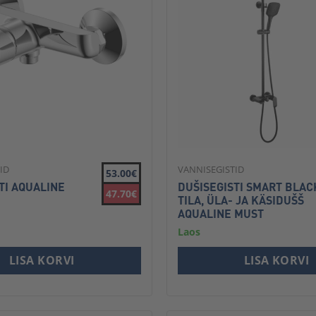
ID
VANNISEGISTID
53.00€
TI AQUALINE
DUŠISEGISTI SMART BLAC
47.70€
TILA, ÜLA- JA KÄSIDUŠŠ
AQUALINE MUST
Laos
LISA KORVI
LISA KORVI