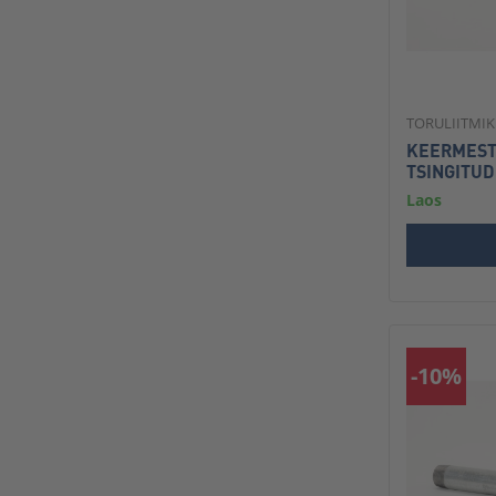
TORULIITMI
KEERMEST
TSINGITUD
Laos
-10%