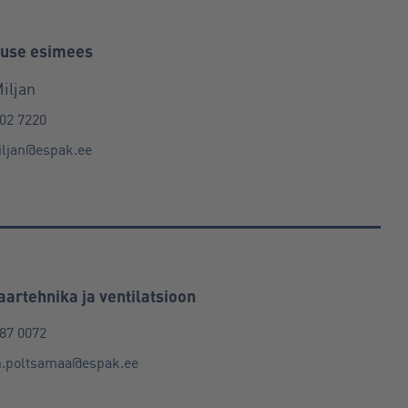
tuse esimees
iljan
02 7220
iljan@espak.ee
aartehnika ja ventilatsioon
87 0072
h.poltsamaa@espak.ee