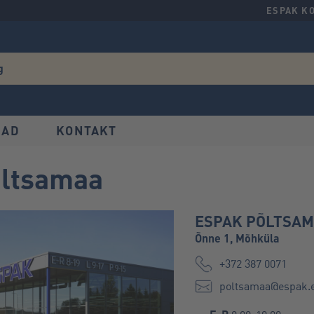
ESPAK K
IAD
KONTAKT
õltsamaa
ESPAK PÕLTSA
Õnne 1, Mõhküla
+372 387 0071
poltsamaa@espak.