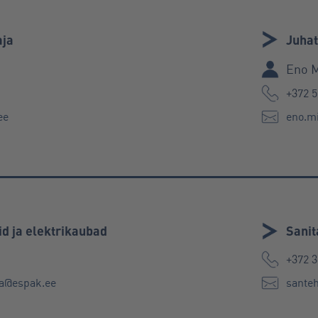
aja
Juha
Eno M
+372 5
ee
eno.m
d ja elektrikaubad
Sanit
+372 3
aa@espak.ee
sante