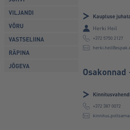
VILJANDI
Kaupluse juhat
VÕRU
Herki Heil
+372 5750 2127
VASTSELIINA
herki.heil@espak.
RÄPINA
JÕGEVA
Osakonnad
Kinnitusvahendi
+372 387 0072
kinnitus.poltsam