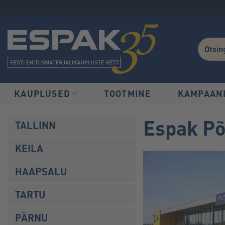
Skip
to
content
KAUPLUSED
TOOTMINE
KAMPAAN
Espak P
TALLINN
KEILA
HAAPSALU
TARTU
PÄRNU