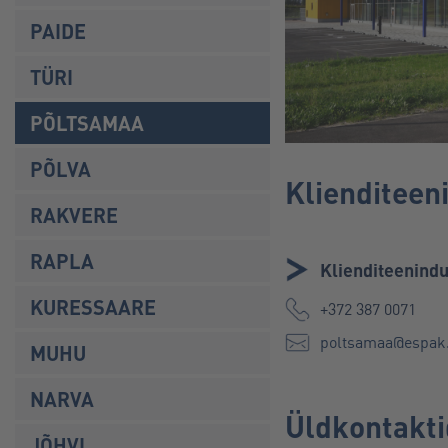
PAIDE
TÜRI
PÕLTSAMAA
PÕLVA
Klienditeen
RAKVERE
RAPLA
Klienditeenind
KURESSAARE
+372 387 0071
poltsamaa@espak
MUHU
NARVA
Üldkontakti
JÕHVI