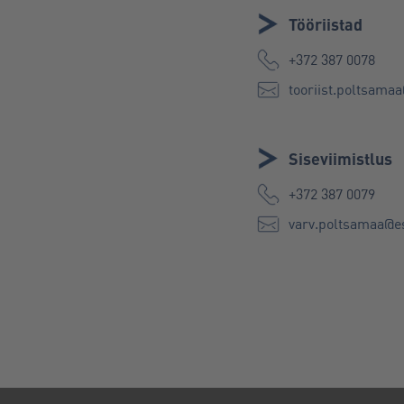
Tööriistad
+372 387 0078
tooriist.poltsama
Siseviimistlus
+372 387 0079
varv.poltsamaa@e