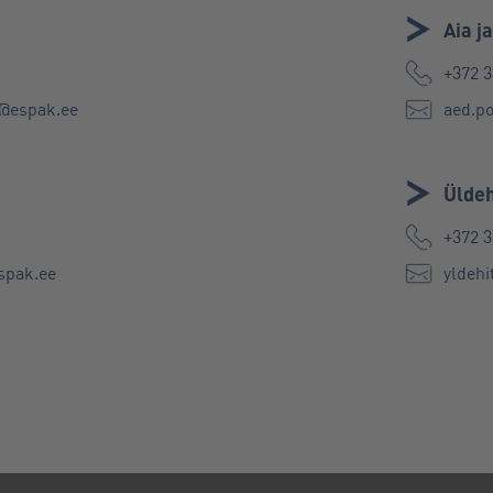
Aia j
+372 3
a@espak.ee
aed.p
Üldeh
+372 3
spak.ee
yldeh