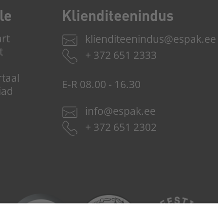
le
Kliendi­­teenindus
art
klienditeenindus@espak.ee
t
+ 372 651 2333
rtaal
E-R 08.00 - 16.30
iad
info@espak.ee
+ 372 651 2302