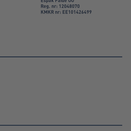
Espak Paide OÜ
Reg. nr: 12048070
KMKR nr: EE101426499