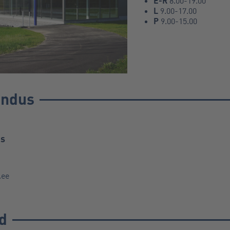
E-R
8.00-19.00
L
9.00-17.00
P
9.00-15.00
indus
us
.ee
d