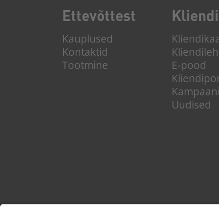
Ette­võttest
Kliendi
Kauplused
Kliendika
Kontaktid
Kliendileh
Tootmine
E-pood
Kliendipo
Kampaan
Uudised