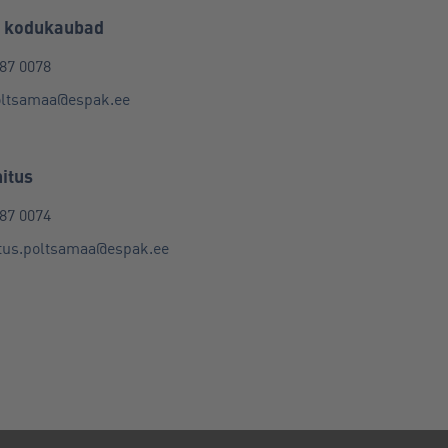
a kodukaubad
87 0078
oltsamaa@espak.ee
itus
87 0074
itus.poltsamaa@espak.ee