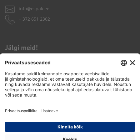
info@espak.ee
+ 372 651 2302
Jälgi meid!