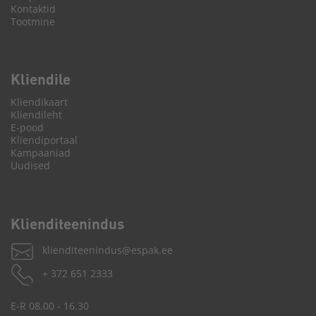
Kontaktid
Tootmine
Kliendile
Kliendikaart
Kliendileht
E-pood
Kliendiportaal
Kampaaniad
Uudised
Kliendi­­teenindus
klienditeenindus@espak.ee
+ 372 651 2333
E-R 08.00 - 16.30