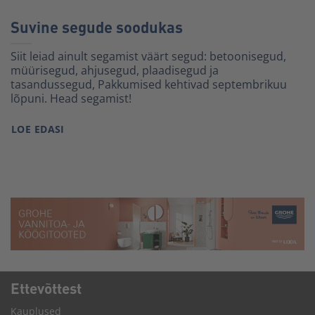
Suvine segude soodukas
Siit leiad ainult segamist väärt segud: betoonisegud,
müürisegud, ahjusegud, plaadisegud ja
tasandussegud, Pakkumised kehtivad septembrikuu
lõpuni. Head segamist!
LOE EDASI
Ette­võttest
Kauplused